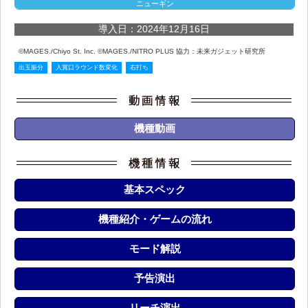
ニューギン
導入日：2024年12月16日
©MAGES./Chiyo St. Inc. ©MAGES./NITRO PLUS 協力：未来ガジェット研究所
出玉振分
入賞口ラウンド数変化
右打ち
機種動画
基本スペック
機種紹介・ゲームの流れ
モード解説
予告演出
リーチ演出