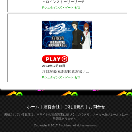
ヒロインストーリーリーチ
Pシュタインズ・ゲート ゼロ
2024年12月15日
注目演出(鳳凰院凶真演出／蝶翼の激熱演出など)
Pシュタインズ・ゲート ゼロ
ホーム
｜
運営会社
｜
ご利用規約
｜
お問合せ
掲載されている数値は、本サイトの独自調査に基づくものであり、メーカー及びホールとは一
切関係ありません。
Copyright © 2017 Pachibee. All rights reserved.