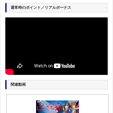
通常時のポイント／リアルボーナス
関連動画