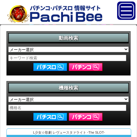
動画検索
機種検索
L少女☆歌劇 レヴュースタァライト -The SLOT-