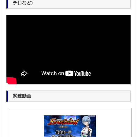
チ目など)
関連動画