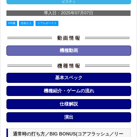
ビスティ
導入日：2025年07月07日
6号機
技術介入
リアルボーナス
機種動画
基本スペック
機種紹介・ゲームの流れ
仕様解説
演出
通常時の打ち方／BIG BONUS(コアフラッシュ／リー