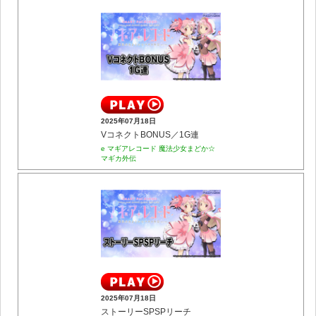
2025年07月18日
VコネクトBONUS／1G連
e マギアレコード 魔法少女まどか☆
マギカ外伝
2025年07月18日
ストーリーSPSPリーチ