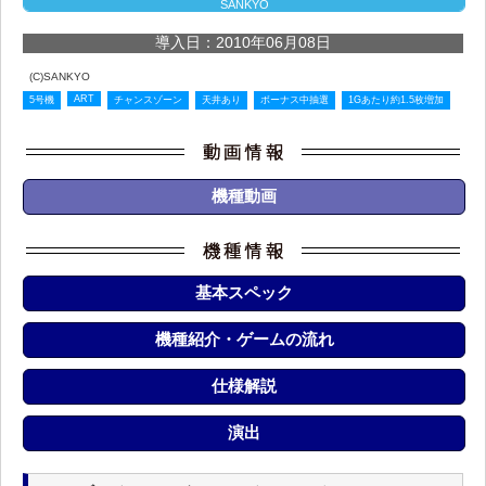
SANKYO
導入日：2010年06月08日
(C)SANKYO
ART
5号機
チャンスゾーン
天井あり
ボーナス中抽選
1Gあたり約1.5枚増加
機種動画
基本スペック
機種紹介・ゲームの流れ
仕様解説
演出