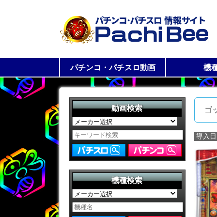
パチンコ・パチスロ動画
機
パチスロ動画一覧
パチンコ動画一覧
パチス
パチン
動画検索
ゴ
導入日
機種検索