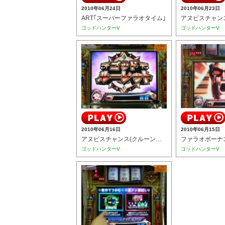
2010年06月24日
2010年06月23日
ART｢スーパーファラオタイム｣
ゴッドハンターV
ゴッドハンターV
2010年06月16日
2010年06月15日
アヌビスチャンス(クルーンチャレンジ)
ファラオボーナス
ゴッドハンターV
ゴッドハンターV