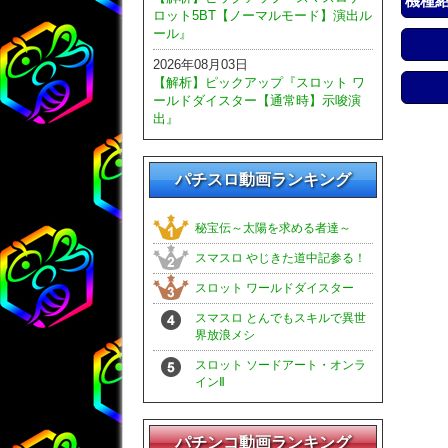
機種
ロット5BT【ノーマルモード】演出ル
ール』
2026年08月03日
【解析】ピックアップ『スロット ワ
ールドダイスター【通常時】示唆演
出』
パチスロ動画ランキング
秘宝伝～太陽を求める者達～
スマスロ やじきた道中記参る！
スロット ワールドダイスター
スマスロ とんでもスキルで異世
界放浪メシ
スロット ソードアート・オンラ
インⅡ
パチンコ動画ランキング