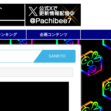
ランキング
企画コンテンツ
スランキング
ランキング
ラム
機種解析情報
WEB 漫画
SANKYO