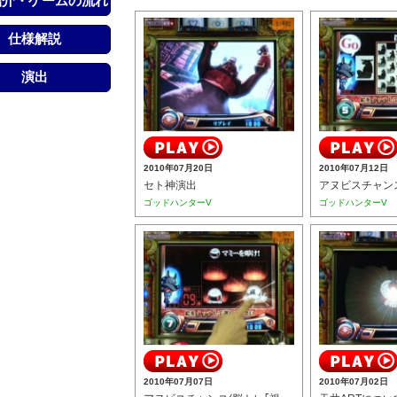
紹介・ゲームの流れ
仕様解説
演出
2010年07月20日
2010年07月12日
セト神演出
ゴッドハンターV
ゴッドハンターV
2010年07月07日
2010年07月02日