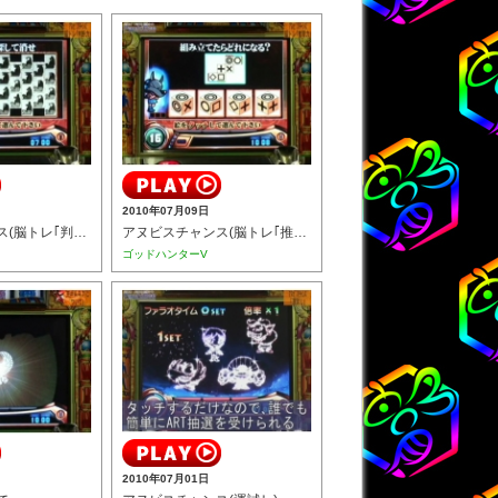
2010年07月09日
アヌビスチャンス(脳トレ｢判断力｣)
アヌビスチャンス(脳トレ｢推理力｣)
ゴッドハンターV
2010年07月01日