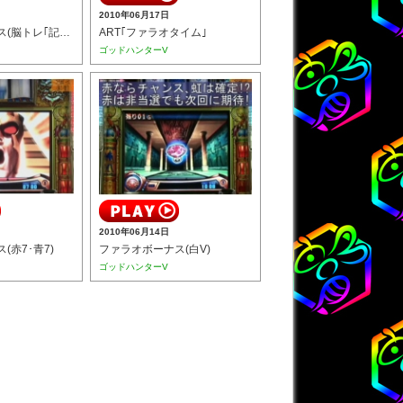
2010年06月17日
アヌビスチャンス(脳トレ｢記憶力｣)
ART｢ファラオタイム｣
ゴッドハンターV
2010年06月14日
(赤7･青7)
ファラオボーナス(白V)
ゴッドハンターV