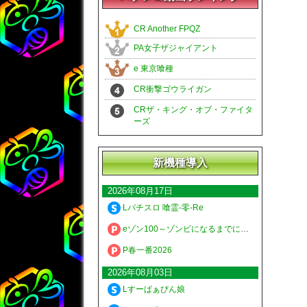
CR Another FPQZ
PA女子ザジャイアント
e 東京喰種
CR衝撃ゴウライガン
CRザ・キング・オブ・ファイタ
ーズ
新機種導入
2026年08月17日
Lパチスロ 喰霊-零-Re
eゾン100～ゾンビになるまでにしたい100のこと～
P春一番2026
2026年08月03日
Lすーぱぁびん娘