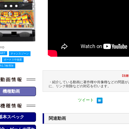
KYO
ART
チャンスゾーン
ボーナス中抽選
約1.5枚増加
【注意
・紹介している動画に著作権や肖像権などの問題が
に、リンク削除などの対応を行います。
機種動画
ツイート
基本スペック
関連動画