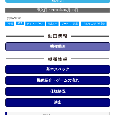
SANKYO
導入日：2010年06月08日
(C)SANKYO
ART
5号機
チャンスゾーン
天井あり
ボーナス中抽選
1Gあたり約1.5枚増加
機種動画
基本スペック
機種紹介・ゲームの流れ
仕様解説
演出