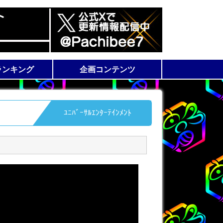
ランキング
企画コンテンツ
スランキング
ランキング
ラム
機種解析情報
WEB 漫画
ﾕﾆﾊﾞｰｻﾙｴﾝﾀｰﾃｲﾝﾒﾝﾄ