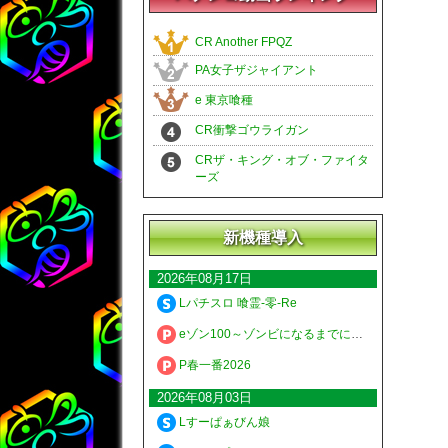
CR Another FPQZ
PA女子ザジャイアント
e 東京喰種
CR衝撃ゴウライガン
CRザ・キング・オブ・ファイタ
ーズ
新機種導入
2026年08月17日
Lパチスロ 喰霊-零-Re
eゾン100～ゾンビになるまでにしたい100のこと～
P春一番2026
2026年08月03日
Lすーぱぁびん娘