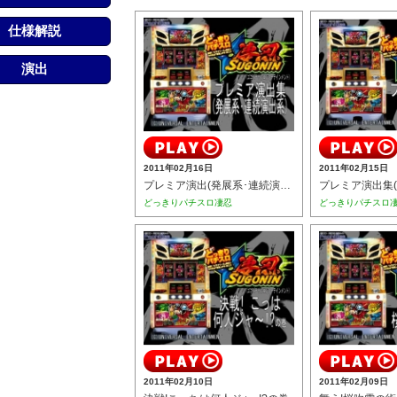
仕様解説
演出
2011年02月16日
2011年02月15日
プレミア演出(発展系･連続演出系)
プレミア演出集(
どっきりパチスロ凄忍
どっきりパチスロ
2011年02月10日
2011年02月09日