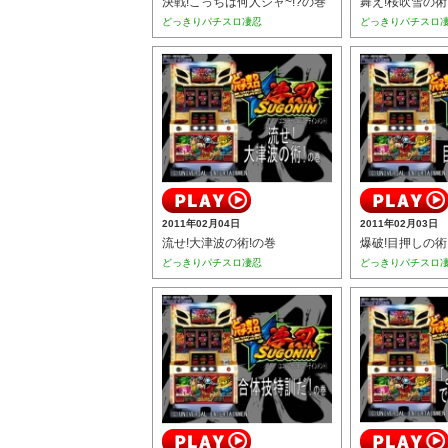
決戦!こっちは何人ジャ~!?の巻
舞え!桜吹雪の術
どっきりパチスロ凄忍
どっきりパチスロ
2011年02月04日
2011年02月03日
流せ!大津波の術!の巻
爆破!目押しの術
どっきりパチスロ凄忍
どっきりパチスロ