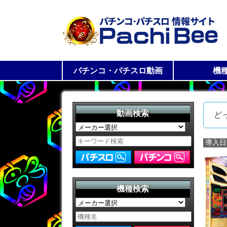
パチンコ・パチスロ動画
機
パチスロ動画一覧
パチンコ動画一覧
パチス
パチン
動画検索
ど
導入日
機種検索