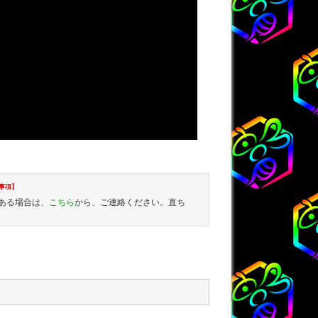
事項】
ある場合は、
こちら
から、ご連絡ください。直ち