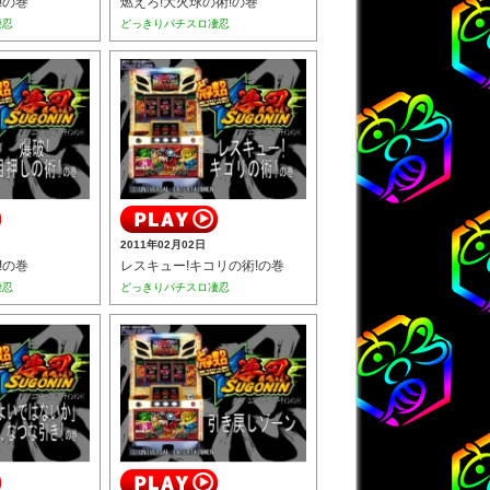
!の巻
燃えろ!大火球の術!の巻
凄忍
どっきりパチスロ凄忍
2011年02月02日
!の巻
レスキュー!キコリの術!の巻
凄忍
どっきりパチスロ凄忍