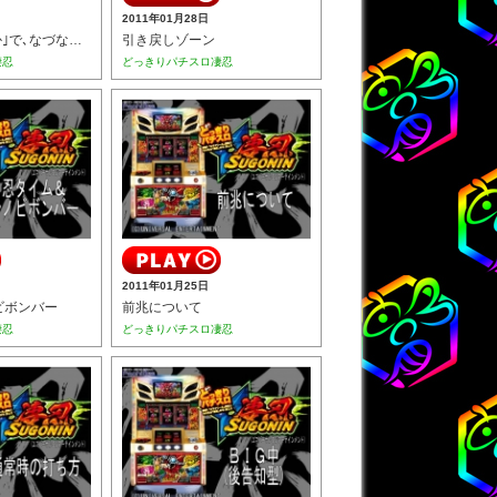
2011年01月28日
｢よいではないか｣で､なづな引き!の巻
引き戻しゾーン
凄忍
どっきりパチスロ凄忍
2011年01月25日
ビボンバー
前兆について
凄忍
どっきりパチスロ凄忍