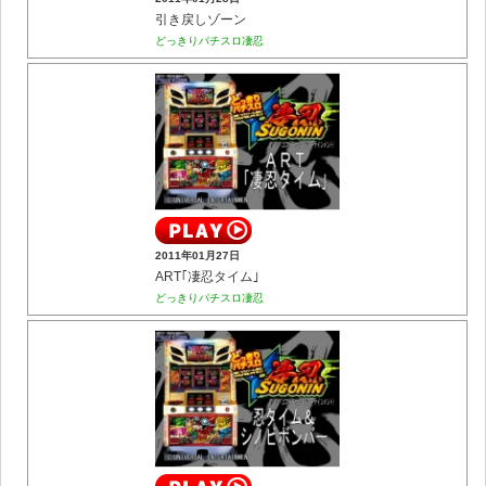
引き戻しゾーン
どっきりパチスロ凄忍
2011年01月27日
ART｢凄忍タイム｣
どっきりパチスロ凄忍