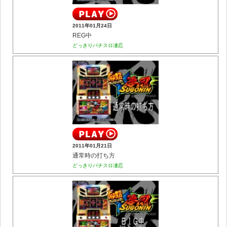
2011年01月24日
REG中
どっきりパチスロ凄忍
2011年01月21日
通常時の打ち方
どっきりパチスロ凄忍