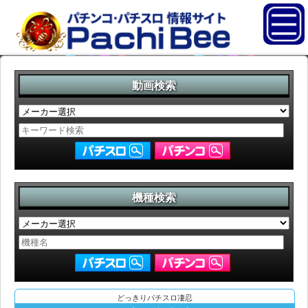
動画検索
機種検索
どっきりパチスロ凄忍