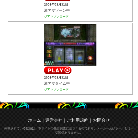
2008年03月31日
激アマゾーン中
ジアマゾンロード
2008年03月31日
激アマタイム中
ジアマゾンロード
ホーム
｜
運営会社
｜
ご利用規約
｜
お問合せ
掲載されている数値は、本サイトの独自調査に基づくものであり、メーカー及びホールとは一
切関係ありません。