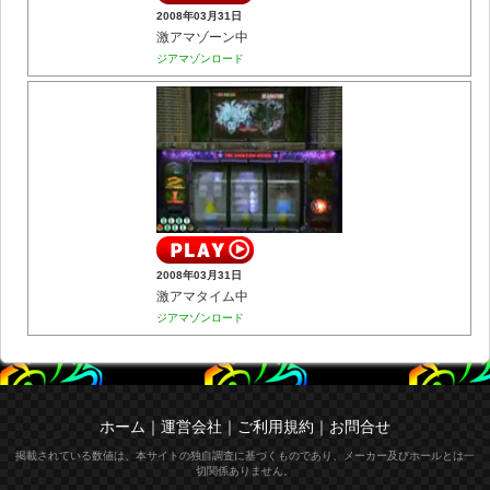
2008年03月31日
激アマゾーン中
ジアマゾンロード
2008年03月31日
激アマタイム中
ジアマゾンロード
ホーム
｜
運営会社
｜
ご利用規約
｜
お問合せ
掲載されている数値は、本サイトの独自調査に基づくものであり、メーカー及びホールとは一
切関係ありません。