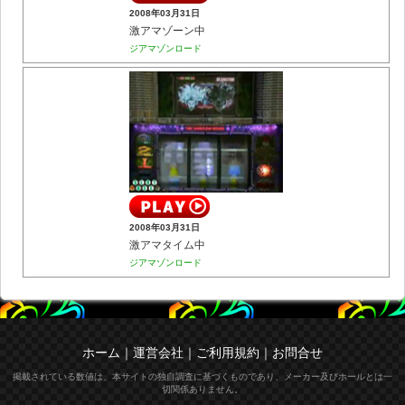
2008年03月31日
激アマゾーン中
ジアマゾンロード
2008年03月31日
激アマタイム中
ジアマゾンロード
ホーム
｜
運営会社
｜
ご利用規約
｜
お問合せ
掲載されている数値は、本サイトの独自調査に基づくものであり、メーカー及びホールとは一
切関係ありません。