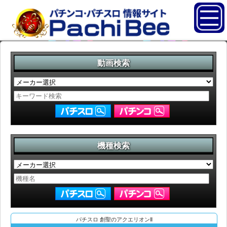
動画検索
機種検索
パチスロ 創聖のアクエリオンⅡ