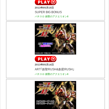
2013年05月15日
SUPER BIG BONUS
パチスロ 創聖のアクエリオンⅡ
2013年05月14日
ART｢創聖RUSH&創星RUSH｣
パチスロ 創聖のアクエリオンⅡ