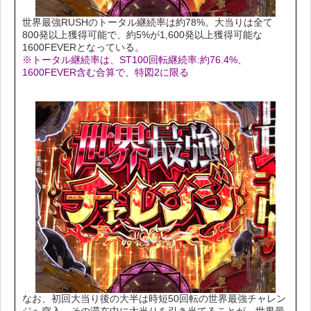
世界最強RUSHのトータル継続率は約78%。大当りは全て
800発以上獲得可能で、約5%が1,600発以上獲得可能な
1600FEVERとなっている。
※
トータル継続率は、ST100回転継続率:約76.4%、
1600FEVER含む合算で、特図2に限る
なお、初回大当り後の大半は時短50回転の世界最強チャレン