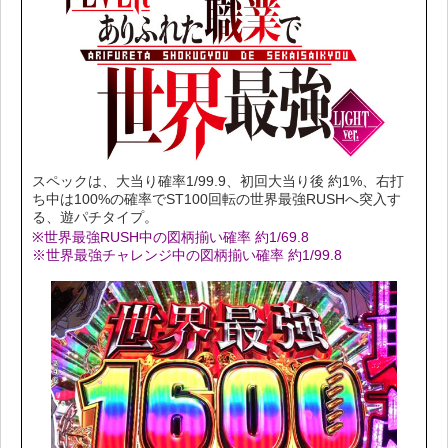
スペックは、大当り確率1/99.9、初回大当り後 約1%、右打
ち中は100%の確率でST100回転の世界最強RUSHへ突入す
る、遊パチタイプ。
※世界最強RUSH中の図柄揃い確率 約1/69.8
※世界最強チャレンジ中の図柄揃い確率 約1/99.8