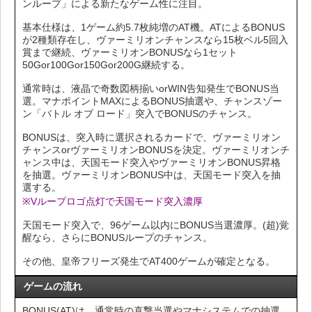
ンループ」による新たなゲーム性に注目。
基本仕様は、1ゲーム約5.7枚純増のAT機。ATによるBONUS
が2種類存在し、ヴァーミリオンチャンスなら15枚ベル5回入
賞まで継続、ヴァーミリオンBONUSなら1セット
50Gor100Gor150Gor200G継続する。
通常時は、液晶で奇数図柄揃いorWIN告知発生でBONUS当
選。マナポイントMAXによるBONUS抽選や、チャンスゾー
ン「バトル オブ ロード」突入でBONUSのチャンス。
BONUSは、突入時に選択されるカードで、ヴァーミリオン
チャンスorヴァーミリオンBONUSを決定。ヴァーミリオンチ
ャンス中は、天国モード突入やヴァーミリオンBONUS昇格
を抽選。ヴァーミリオンBONUS中は、天国モード突入を抽
選する。
※Vループロゴ点灯で天国モード突入濃厚
天国モード突入で、96ゲーム以内にBONUS当選濃厚。(超)覚
醒なら、さらにBONUSループのチャンス。
その他、皇帝フリーズ発生でAT400ゲームが確定となる。
ゲームの流れ
BONUS(AT)は、通常時の直撃当選やマナシステムでの抽選、