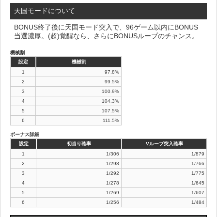
天国モードについて
BONUS終了後に天国モード突入で、96ゲーム以内にBONUS
当選濃厚。(超)覚醒なら、さらにBONUSループのチャンス。
機械割
設定
機械割
1
97.8%
2
99.5%
3
100.9%
4
104.3%
5
107.5%
6
111.5%
ボーナス詳細
設定
初当り確率
Vループ突入確率
1
1/306
1/879
2
1/298
1/766
3
1/292
1/775
4
1/278
1/645
5
1/269
1/607
6
1/256
1/484