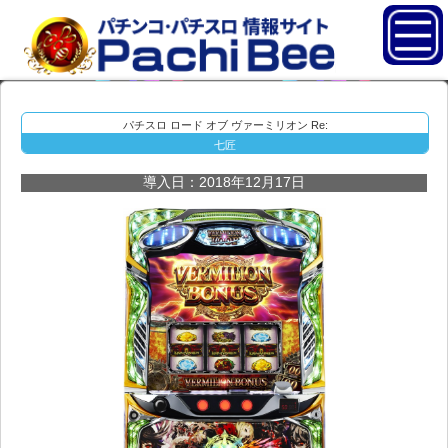
パチスロ ロード オブ ヴァーミリオン Re:
七匠
導入日：2018年12月17日