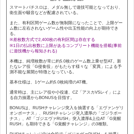
スマートパチスロは、メダル無しで遊技可能となっており、
衛生面や騒音などが配慮されている。
また、有利区間ゲーム数が無制限になったことで、上限ゲー
ム数に左右されないゲーム性や出玉性能の向上が期待でき
る。
※差枚数方式で2,400枚の有利区間は存在する
※1日の払出枚数に上限があるコンプリート機能を搭載(事前
に遊技機から報知される)
本機は、純増枚数が常に約5.0枚のゲーム数上乗せ型AT。新
たなレア役「G侵食役」がもたらす様々な「変異」による予
測不能な展開が特徴となっている。
基本仕様は、1ゲーム約5.0枚純増のAT機。
通常時は、主にレア役や小役連、CZ「アスカVSレイ」によ
る自力抽選からBONUSを目指す。
BONUSは、RUSHチャレンジ突入を抽選する「エヴァンゲリ
オンボーナス」、RUSHチャレンジ突入濃厚の「ゴジラボー
ナス」、AT「ゴジエヴァRUSH」突入濃厚&上位AT「G覚醒
RUSH」も期待できる「G覚醒チャレンジ」の3種類。