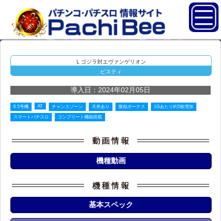
L ゴジラ対エヴァンゲリオン
ビスティ
導入日：2024年02月05日
AT
6.5号機
チャンスゾーン
天井あり
擬似ボーナス
1Gあたり約5枚増加
スマートパチスロ
コンプリート機能搭載
機種動画
基本スペック