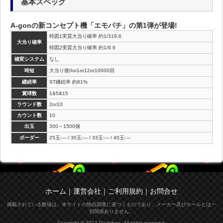
基本スペック
A-gonの新コンセプト機「エモパチ」の第1弾が登場!
特図1実質大当り確率 約1/319.6
大当り確率
特図2実質大当り確率 約1/9.9
確変システム
なし
時短
大当り後0or1or12or10000回
継続率
ST継続率 約81%
賞球数
1&5&15
ラウンド数
2or10
カウント数
10
出玉
300～1500個
ボーダー
25玉:--- / 30玉:--- / 33玉:--- / 40玉:---
ホーム
｜
運営会社
｜
ご利用規約
｜
お問合せ
掲載されている数値は、本サイトの独自調査に基づくものであり、メーカー及びホールとは一
切関係ありません。
Copyright © 2017 Pachibee. All rights reserved.