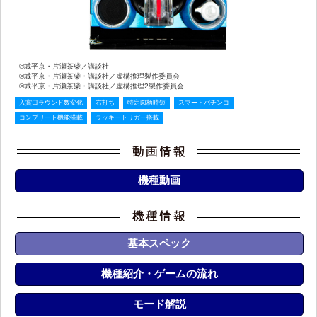
©城平京・片瀬茶柴／講談社
©城平京・片瀬茶柴・講談社／虚構推理製作委員会
©城平京・片瀬茶柴・講談社／虚構推理2製作委員会
入賞口ラウンド数変化
右打ち
特定図柄時短
スマートパチンコ
コンプリート機能搭載
ラッキートリガー搭載
機種動画
基本スペック
機種紹介・ゲームの流れ
モード解説