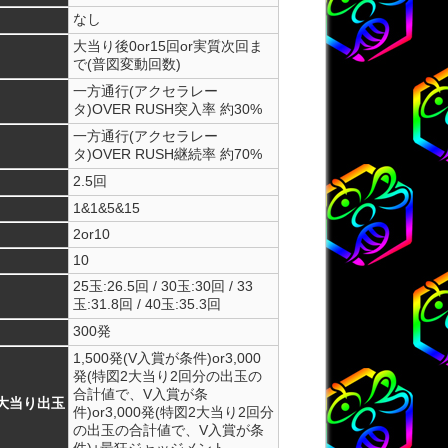
なし
大当り後0or15回or実質次回ま
で(普図変動回数)
一方通行(アクセラレー
タ)OVER RUSH突入率 約30%
一方通行(アクセラレー
タ)OVER RUSH継続率 約70%
2.5回
1&1&5&15
2or10
10
25玉:26.5回 / 30玉:30回 / 33
玉:31.8回 / 40玉:35.3回
300発
1,500発(V入賞が条件)or3,000
発(特図2大当り2回分の出玉の
合計値で、V入賞が条
の大当り出玉
件)or3,000発(特図2大当り2回分
の出玉の合計値で、V入賞が条