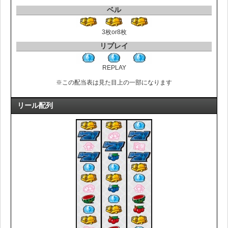
ベル
3枚or8枚
リプレイ
REPLAY
※この配当表は見た目上の一部になります
リール配列