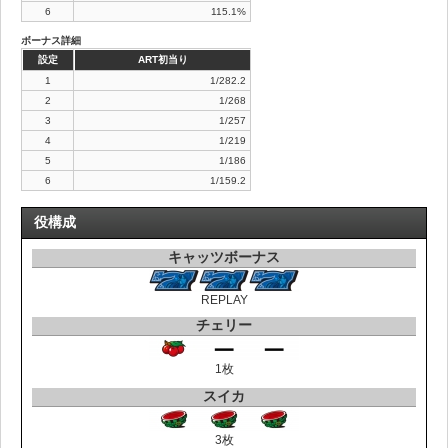
6
115.1%
ボーナス詳細
設定
ART初当り
1
1/282.2
2
1/268
3
1/257
4
1/219
5
1/186
6
1/159.2
役構成
キャッツボーナス
REPLAY
チェリー
1枚
スイカ
3枚