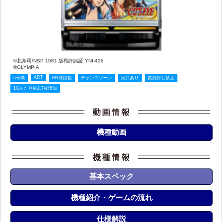
©北条司/NSP 1981 版権許諾証 YNI-426
©OLYMPIA
ART
5号機
BR非搭載
チャンスゾーン
天井あり
変則押し禁止
1Gあたり約2.7枚増加
機種動画
基本スペック
機種紹介・ゲームの流れ
仕様解説