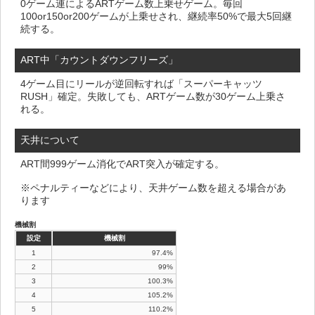
0ゲーム連によるARTゲーム数上乗せゲーム。毎回
100or150or200ゲームが上乗せされ、継続率50%で最大5回継
続する。
ART中「カウントダウンフリーズ」
4ゲーム目にリールが逆回転すれば「スーパーキャッツ
RUSH」確定。失敗しても、ARTゲーム数が30ゲーム上乗さ
れる。
天井について
ART間999ゲーム消化でART突入が確定する。
※ペナルティーなどにより、天井ゲーム数を超える場合があ
ります
機械割
設定
機械割
1
97.4%
2
99%
3
100.3%
4
105.2%
5
110.2%