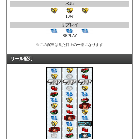
ベル
10枚
リプレイ
REPLAY
※この配当は見た目上の一部になります
リール配列