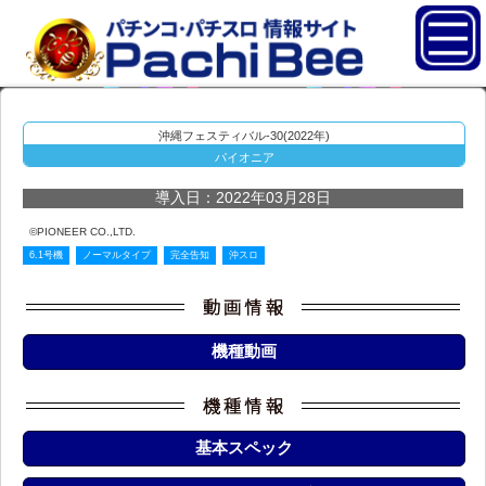
沖縄フェスティバル-30(2022年)
パイオニア
導入日：2022年03月28日
©PIONEER CO.,LTD.
6.1号機
ノーマルタイプ
完全告知
沖スロ
機種動画
基本スペック