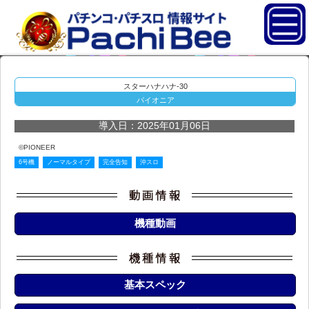
スターハナハナ-30
パイオニア
導入日：2025年01月06日
©PIONEER
6号機
ノーマルタイプ
完全告知
沖スロ
機種動画
基本スペック