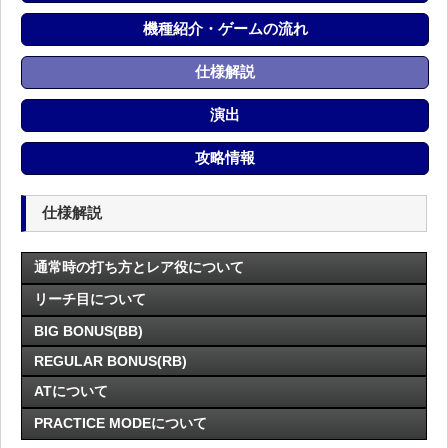
機種紹介・ゲームの流れ
仕様解説
演出
攻略情報
仕様解説
通常時の打ち方とレア役について
リーチ目について
BIG BONUS(BB)
REGULAR BONUS(RB)
ATについて
PRACTICE MODEについて