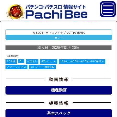
A-SLOT+ ディスクアップ ULTRAREMIX
サミー
導入日：2025年01月20日
©Sammy
AT
6.5号機
技術介入
擬似ボーナス
1Gあたり約0.5枚or約1.5枚or約6.5枚増加
スマートパチスロ
コンプリート機能搭載
機種動画
基本スペック