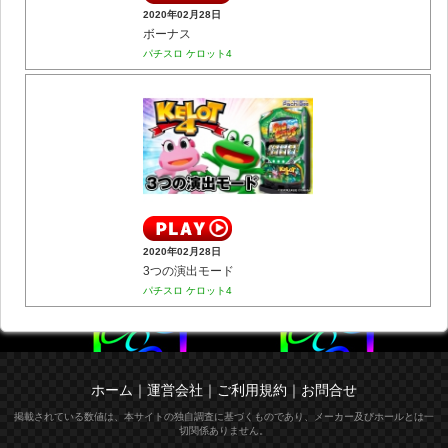
2020年02月28日
ボーナス
パチスロ ケロット4
2020年02月28日
3つの演出モード
パチスロ ケロット4
ホーム
｜
運営会社
｜
ご利用規約
｜
お問合せ
掲載されている数値は、本サイトの独自調査に基づくものであり、メーカー及びホールとは一
切関係ありません。