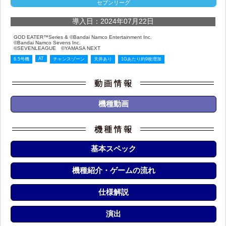
セブンリーグ
導入日：2024年07月22日
GOD EATER™Series & ©Bandai Namco Entertainment Inc.
©Bandai Namco Sevens Inc.
©SEVENLEAGUE ©YAMASA NEXT
AT
6.5号機
チャンスゾーン
天井あり
1Gあたり約9枚増加
機種動画
基本スペック
機種紹介・ゲームの流れ
仕様解説
演出