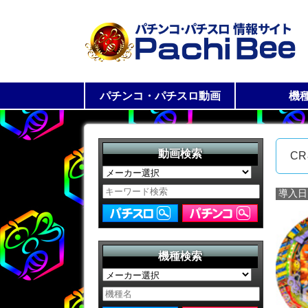
パチンコ・パチスロ動画
機
パチスロ動画一覧
パチンコ動画一覧
パチス
パチン
動画検索
C
導入日
機種検索