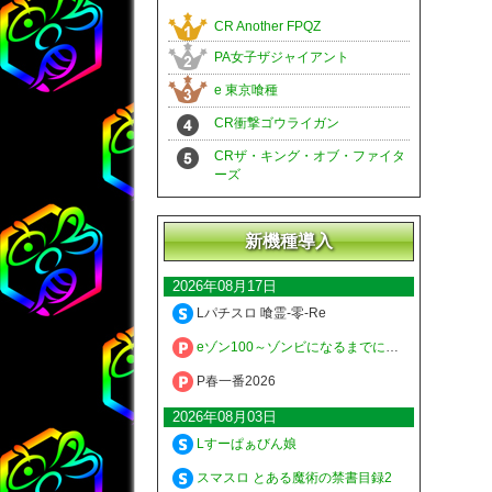
CR Another FPQZ
PA女子ザジャイアント
e 東京喰種
CR衝撃ゴウライガン
CRザ・キング・オブ・ファイタ
ーズ
新機種導入
2026年08月17日
Lパチスロ 喰霊-零-Re
eゾン100～ゾンビになるまでにしたい100のこと～
P春一番2026
2026年08月03日
Lすーぱぁびん娘
スマスロ とある魔術の禁書目録2