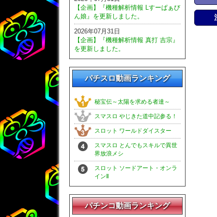
【企画】『機種解析情報 Lすーぱぁび
ん娘』を更新しました。
2026年07月31日
【企画】『機種解析情報 真打 吉宗』
を更新しました。
パチスロ動画ランキング
秘宝伝～太陽を求める者達～
スマスロ やじきた道中記参る！
スロット ワールドダイスター
スマスロ とんでもスキルで異世
界放浪メシ
スロット ソードアート・オンラ
インⅡ
パチンコ動画ランキング