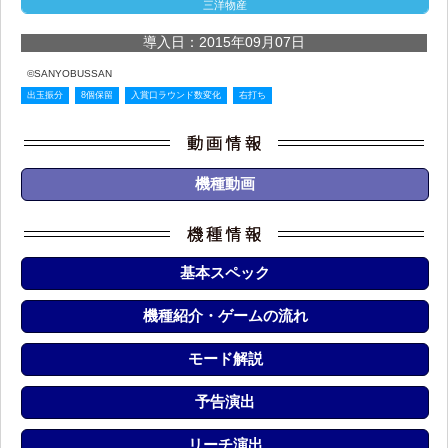
三洋物産
導入日：2015年09月07日
©SANYOBUSSAN
出玉振分
8個保留
入賞口ラウンド数変化
右打ち
機種動画
基本スペック
機種紹介・ゲームの流れ
モード解説
予告演出
リーチ演出