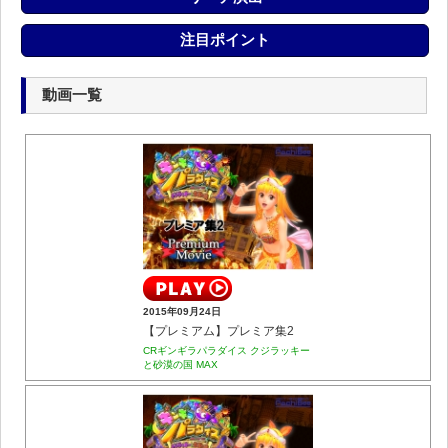
注目ポイント
動画一覧
2015年09月24日
【プレミアム】プレミア集2
CRギンギラパラダイス クジラッキー
と砂漠の国 MAX