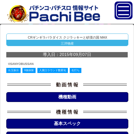
CRギンギラパラダイス クジラッキーと砂漠の国 MAX
三洋物産
導入日：2015年09月07日
©SANYOBUSSAN
出玉振分
8個保留
入賞口ラウンド数変化
右打ち
機種動画
基本スペック