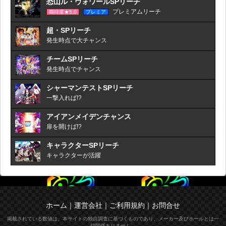
恐山ル・ヴォワールSPリーチ
プレミアムリーチ
期待度★5.0
プレミア
超・SPリーチ
発生時点で大チャンス
チームSPリーチ
発生時点でチャンス
シャーマンテストSPリーチ
一撃入れば!?
アイアンメイデンチャンス
扉を開けば!?
キャラクターSPリーチ
キャラクターが活躍
ホーム
｜
運営会社
｜
ご利用規約
｜
お問合せ
掲載されている数値は、本サイトの独自調査に基づくものであり、メーカー及びホールとは一
切関係ありません。