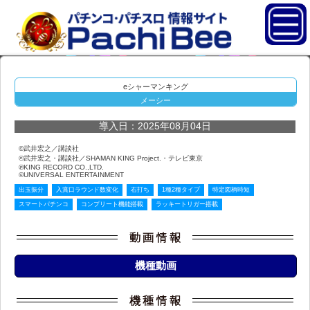
eシャーマンキング
メーシー
導入日：2025年08月04日
©武井宏之／講談社
©武井宏之・講談社／SHAMAN KING Project.・テレビ東京
℗KING RECORD CO.,LTD.
©UNIVERSAL ENTERTAINMENT
出玉振分
入賞口ラウンド数変化
右打ち
1種2種タイプ
特定図柄時短
スマートパチンコ
コンプリート機能搭載
ラッキートリガー搭載
機種動画