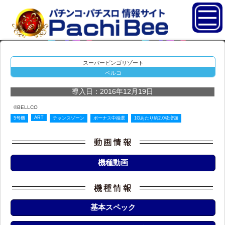
スーパービンゴリゾート
ベルコ
導入日：2016年12月19日
©BELLCO
ART
5号機
チャンスゾーン
ボーナス中抽選
1Gあたり約2.0枚増加
機種動画
基本スペック