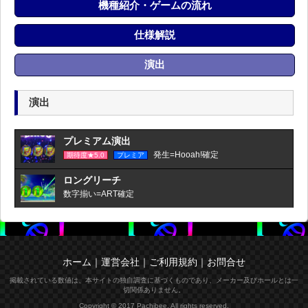
機種紹介・ゲームの流れ
仕様解説
演出
演出
プレミアム演出
発生=Hooah!確定
期待度★5.0
プレミア
ロングリーチ
数字揃い=ART確定
ホーム
｜
運営会社
｜
ご利用規約
｜
お問合せ
掲載されている数値は、本サイトの独自調査に基づくものであり、メーカー及びホールとは一
切関係ありません。
Copyright © 2017 Pachibee. All rights reserved.