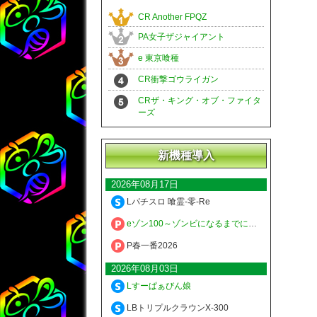
CR Another FPQZ
PA女子ザジャイアント
e 東京喰種
CR衝撃ゴウライガン
CRザ・キング・オブ・ファイタ
ーズ
新機種導入
2026年08月17日
Lパチスロ 喰霊-零-Re
eゾン100～ゾンビになるまでにしたい100のこと～
P春一番2026
2026年08月03日
Lすーぱぁびん娘
LBトリプルクラウンX-300