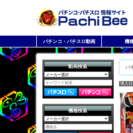
パチンコ・パチスロ動画
機
パチスロ動画一覧
パチンコ動画一覧
パチス
パチン
動画検索
パ
導入日
機種検索