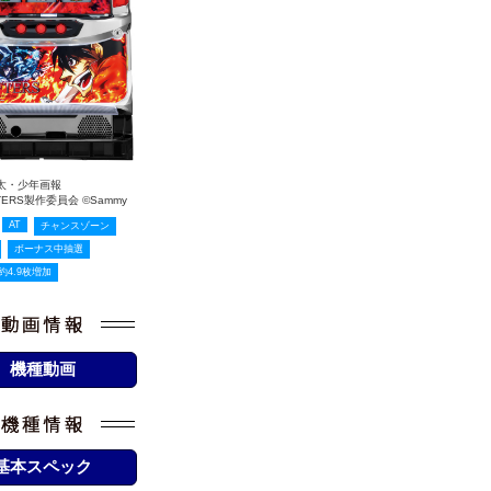
太・少年画報
FTERS製作委員会 ©Sammy
AT
チャンスゾーン
ボーナス中抽選
約4.9枚増加
機種動画
基本スペック