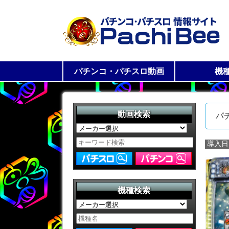
パチンコ・パチスロ動画
機
パチスロ動画一覧
パチンコ動画一覧
パチス
パチン
動画検索
パ
導入日
機種検索