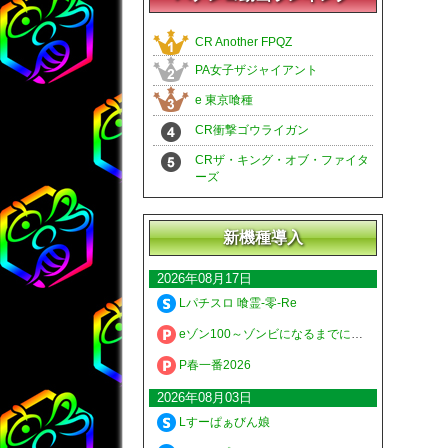
CR Another FPQZ
PA女子ザジャイアント
e 東京喰種
CR衝撃ゴウライガン
CRザ・キング・オブ・ファイタ
ーズ
新機種導入
2026年08月17日
Lパチスロ 喰霊-零-Re
eゾン100～ゾンビになるまでにしたい100のこと～
P春一番2026
2026年08月03日
Lすーぱぁびん娘