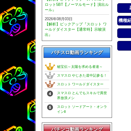
ロット5BT【ノーマルモード】演出ル
ール』
2026年08月03日
機種
【解析】ピックアップ『スロット ワ
ールドダイスター【通常時】示唆演
出』
パチスロ動画ランキング
秘宝伝～太陽を求める者達～
スマスロ やじきた道中記参る！
スロット ワールドダイスター
スマスロ とんでもスキルで異世
界放浪メシ
スロット ソードアート・オンラ
インⅡ
パチンコ動画ランキング