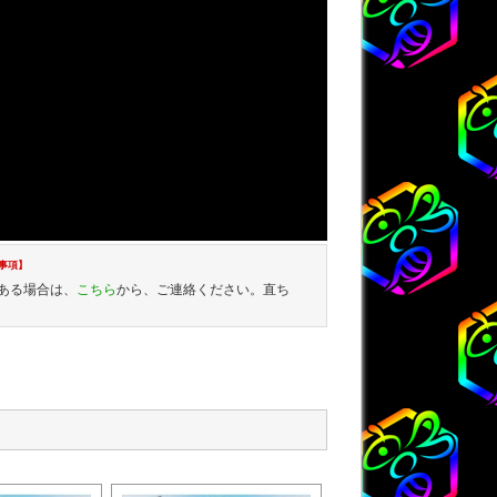
事項】
ある場合は、
こちら
から、ご連絡ください。直ち