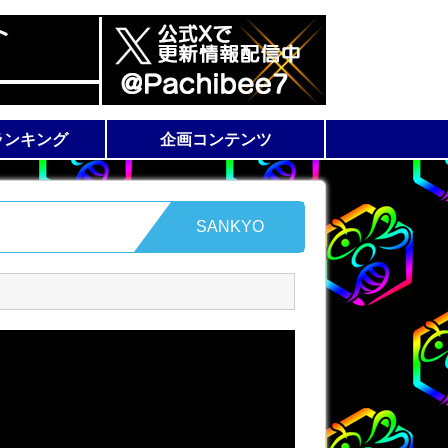
ランキング
企画コンテンツ
スランキング
ランキング
ラム
機種解析情報
WEB 漫画
SANKYO