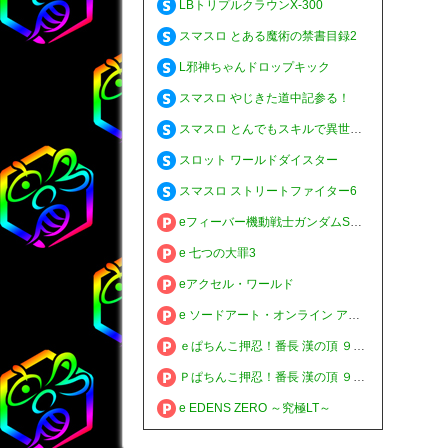
LBトリプルクラウンX-300
スマスロ とある魔術の禁書目録2
L邪神ちゃんドロップキック
スマスロ やじきた道中記参る！
スマスロ とんでもスキルで異世界放浪メシ
スロット ワールドダイスター
スマスロ ストリートファイター6
eフィーバー機動戦士ガンダムSEED クライマックス
e 七つの大罪3
eアクセル・ワールド
e ソードアート・オンライン アリシゼーション 夜空
ｅぱちんこ押忍！番長 漢の頂 ９９ver.
Ｐぱちんこ押忍！番長 漢の頂 ９９ver.
e EDENS ZERO ～究極LT～