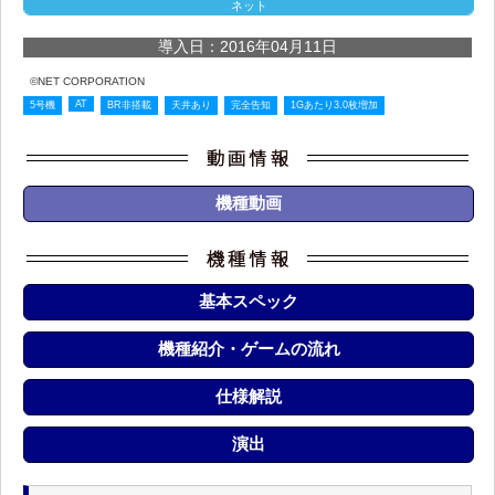
ネット
導入日：2016年04月11日
©NET CORPORATION
AT
5号機
BR非搭載
天井あり
完全告知
1Gあたり3.0枚増加
機種動画
基本スペック
機種紹介・ゲームの流れ
仕様解説
演出