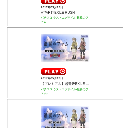
2017年05月19日
AT/ART｢EXILE RUSH｣
パチスロ ラストエグザイル-銀翼のフ
ァム-
2017年05月19日
【プレミアム】超弩級EXILE RUSH
パチスロ ラストエグザイル-銀翼のフ
ァム-