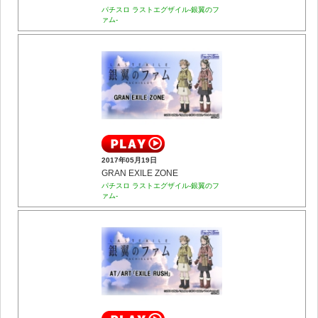
パチスロ ラストエグザイル-銀翼のフ
ァム-
2017年05月19日
GRAN EXILE ZONE
パチスロ ラストエグザイル-銀翼のフ
ァム-