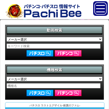
動画検索
機種検索
パチスロ ラストエグザイル-銀翼のファム-