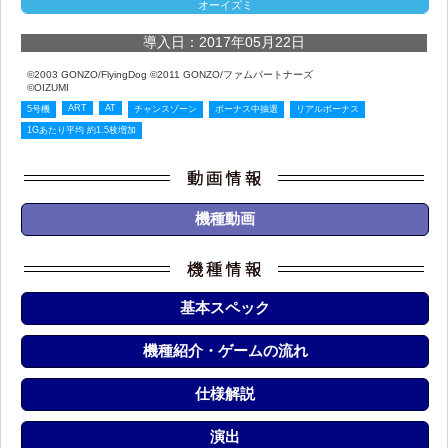
オーイズミ
導入日：2017年05月22日
©2003 GONZO/FlyingDog ©2011 GONZO/ファムパートナーズ
©OIZUMI
ART
AT
5号機
チャンスゾーン
ボーナス中抽選
リアルボーナス
1Gあたり平均 約1.5枚増加
機種動画
基本スペック
機種紹介・ゲームの流れ
仕様解説
演出