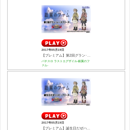
2017年05月19日
【プレミアム】第2回グラン･レースフリーズ
パチスロ ラストエグザイル-銀翼のフ
ァム-
2017年05月19日
【プレミアム】誕生日だぜハッピーフリーズ