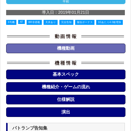
平和
導入日：2019年01月21日
AT
6号機
BR非搭載
天井あり
完全告知
擬似ボーナス
1Gあたり4.0枚増加
機種動画
基本スペック
機種紹介・ゲームの流れ
仕様解説
演出
パトランプ告知集