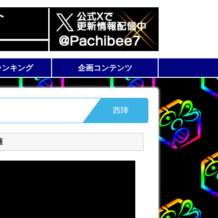
ランキング
企画コンテンツ
スランキング
ランキング
ラム
機種解析情報
WEB 漫画
西陣
蓮