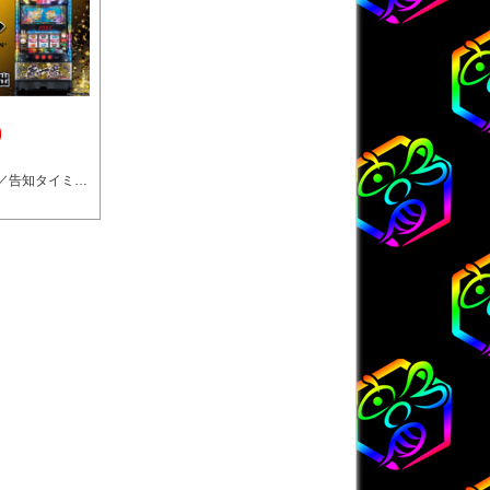
通常時の打ち方／告知タイミング／演出