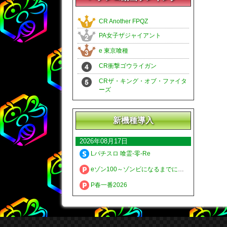
CR Another FPQZ
PA女子ザジャイアント
e 東京喰種
CR衝撃ゴウライガン
CRザ・キング・オブ・ファイタ
ーズ
新機種導入
2026年08月17日
Lパチスロ 喰霊-零-Re
eゾン100～ゾンビになるまでにしたい100のこと～
P春一番2026