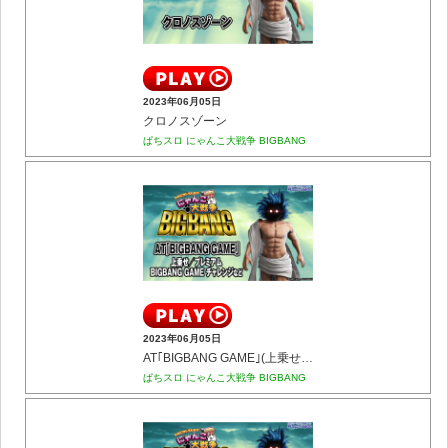
2023年06月05日
クロノスゾーン
ぱちスロ にゃんこ大戦争 BIGBANG
2023年06月05日
AT｢BIGBANG GAME｣(上乗せ／プレミアム BIGBANG GAME チャレンジなど)
ぱちスロ にゃんこ大戦争 BIGBANG