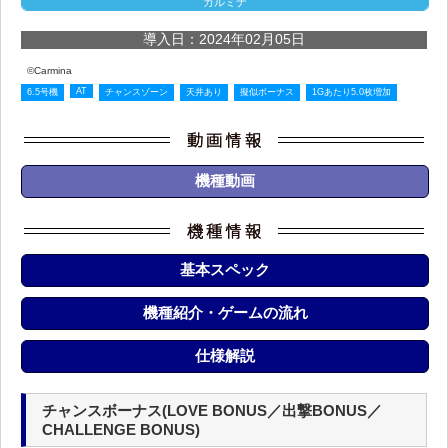
カルミナ
導入日：2024年02月05日
©Carmina
AT
6.5号機
チャンスゾーン
天井あり
擬似ボーナス
1Gあたり5.0枚増加
機種動画
基本スペック
機種紹介・ゲームの流れ
仕様解説
チャンスボーナス(LOVE BONUS／出撃BONUS／
CHALLENGE BONUS)