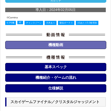
カルミナ
導入日：2024年02月05日
©Carmina
AT
6.5号機
チャンスゾーン
天井あり
擬似ボーナス
1Gあたり5.0枚増加
機種動画
基本スペック
機種紹介・ゲームの流れ
仕様解説
スカイゲームファイナル／クリスタルジャッジメント