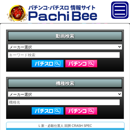
動画検索
機種検索
L 新・必殺仕置人 回胴 CRASH SPEC