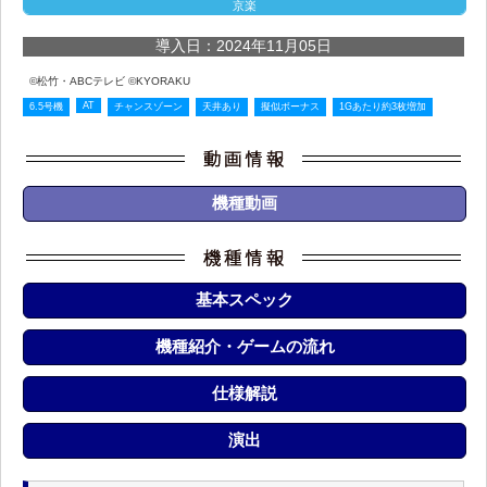
京楽
導入日：2024年11月05日
©松竹・ABCテレビ ©KYORAKU
AT
6.5号機
チャンスゾーン
天井あり
擬似ボーナス
1Gあたり約3枚増加
機種動画
基本スペック
機種紹介・ゲームの流れ
仕様解説
演出