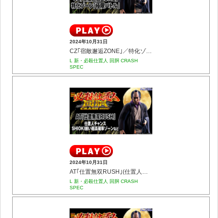
2024年10月31日
CZ｢宿敵邂逅ZONE｣／特化ゾーン｢極限バトル｣
L 新・必殺仕置人 回胴 CRASH
SPEC
2024年10月31日
AT｢仕置無双RUSH｣(仕置人チャンス／SHIOKI揃い超高確率ゾーンなど)
L 新・必殺仕置人 回胴 CRASH
SPEC