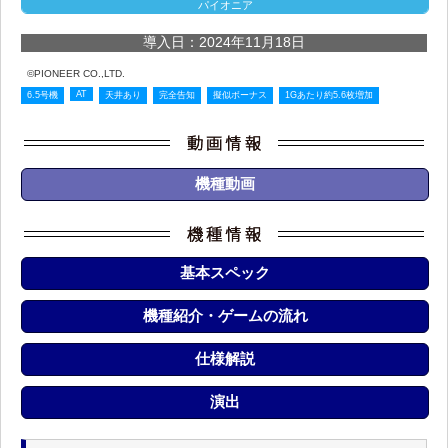
パイオニア
導入日：2024年11月18日
©PIONEER CO.,LTD.
AT
6.5号機
天井あり
完全告知
擬似ボーナス
1Gあたり約5.6枚増加
機種動画
基本スペック
機種紹介・ゲームの流れ
仕様解説
演出