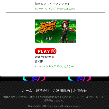
初当り／シャーマンファイト
eシャーマンキング でっけぇえなver.
2025年08月04日
超･SP
eシャーマンキング でっけぇえなver.
ホーム
｜
運営会社
｜
ご利用規約
｜
お問合せ
掲載されている数値は、本サイトの独自調査に基づくものであり、メーカー及びホールとは一
切関係ありません。
Copyright © 2017 Pachibee. All rights reserved.