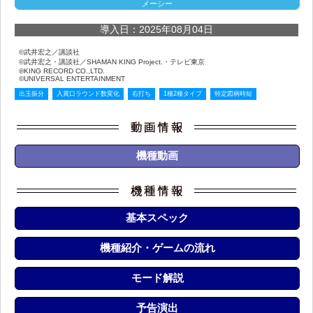
メーシー
導入日：2025年08月04日
©武井宏之／講談社
©武井宏之・講談社／SHAMAN KING Project.・テレビ東京
℗KING RECORD CO.,LTD.
©UNIVERSAL ENTERTAINMENT
出玉振分
入賞口ラウンド数変化
右打ち
1種2種タイプ
特定図柄時短
機種動画
基本スペック
機種紹介・ゲームの流れ
モード解説
予告演出