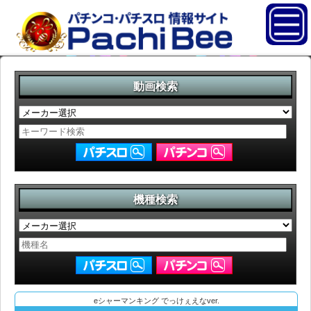
動画検索
機種検索
eシャーマンキング でっけぇえなver.