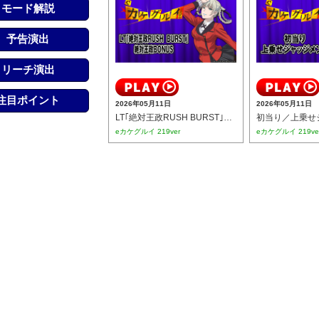
モード解説
予告演出
リーチ演出
注目ポイント
2026年05月11日
2026年05月11日
LT｢絶対王政RUSH BURST｣／絶対王政BONUS
初当り／上乗せ
eカケグルイ 219ver
eカケグルイ 219ve