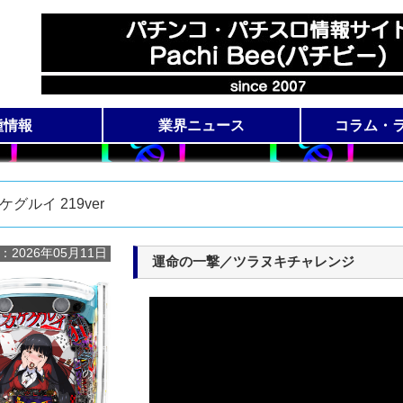
種情報
業界ニュース
コラム・
ロ機種一覧
コ機種一覧
展示会ニュース
新機種導入日
動画アクセ
全国稼働
コ
ケグルイ 219ver
：2026年05月11日
運命の一撃／ツラヌキチャレンジ