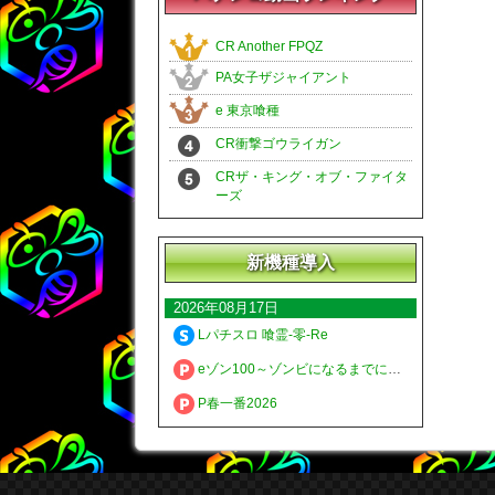
CR Another FPQZ
PA女子ザジャイアント
e 東京喰種
CR衝撃ゴウライガン
CRザ・キング・オブ・ファイタ
ーズ
新機種導入
2026年08月17日
Lパチスロ 喰霊-零-Re
eゾン100～ゾンビになるまでにしたい100のこと～
P春一番2026