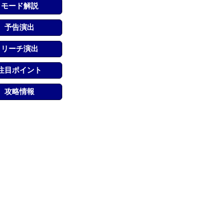
モード解説
予告演出
リーチ演出
注目ポイント
攻略情報