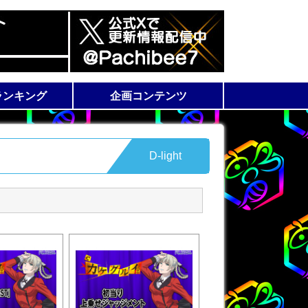
ランキング
企画コンテンツ
スランキング
ランキング
ラム
機種解析情報
WEB 漫画
D-light