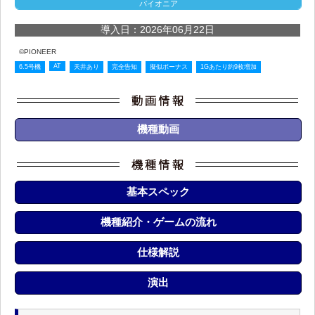
パイオニア
導入日：2026年06月22日
©PIONEER
AT
6.5号機
天井あり
完全告知
擬似ボーナス
1Gあたり約9枚増加
機種動画
基本スペック
機種紹介・ゲームの流れ
仕様解説
演出