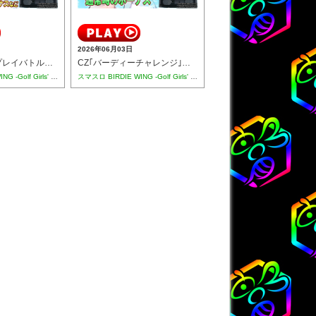
2026年06月03日
基本ST(マッチプレイバトル／バウンティクイーンボーナスなど)
CZ｢バーディーチャレンジ｣／通常時のボーナス
スマスロ BIRDIE WING -Golf Girls' Story-
スマスロ BIRDIE WING -Golf Girls' Story-