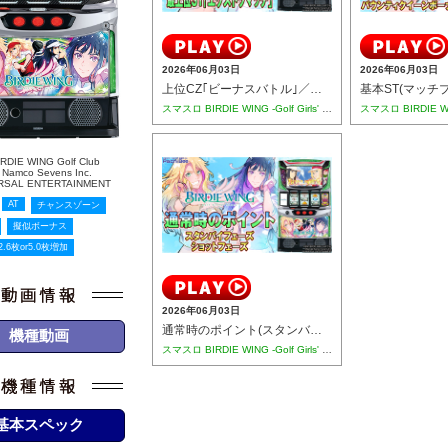
2026年06月03日
2026年06月03日
上位CZ｢ビーナスバトル｣／最上位ST｢エクストラマッチ｣
スマスロ BIRDIE WING -Golf Girls' Story-
RDIE WING Golf Club
 Namco Sevens Inc.
RSAL ENTERTAINMENT
AT
チャンスゾーン
擬似ボーナス
.6枚or5.0枚増加
2026年06月03日
通常時のポイント(スタンバイフェーズ／ショットフェーズ)
機種動画
スマスロ BIRDIE WING -Golf Girls' Story-
基本スペック