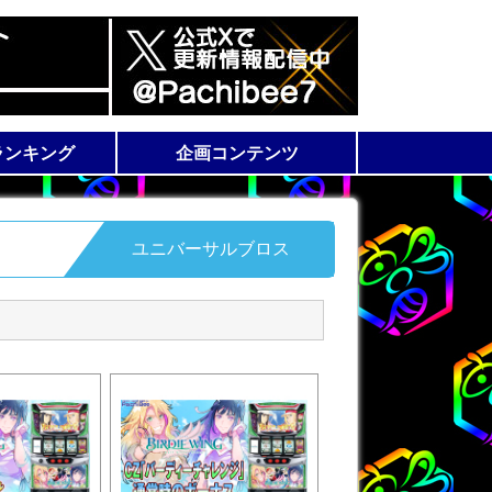
ランキング
企画コンテンツ
スランキング
ランキング
ラム
機種解析情報
WEB 漫画
ユニバーサルブロス