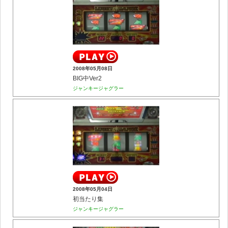
2008年05月08日
BIG中Ver2
ジャンキージャグラー
2008年05月04日
初当たり集
ジャンキージャグラー