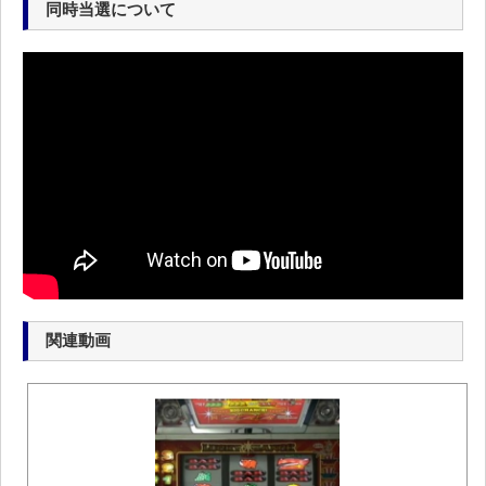
同時当選について
関連動画