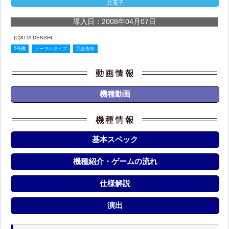
北電子
導入日：2008年04月07日
(C)KITA DENSHI
5号機
ノーマルタイプ
完全告知
機種動画
基本スペック
機種紹介・ゲームの流れ
仕様解説
演出